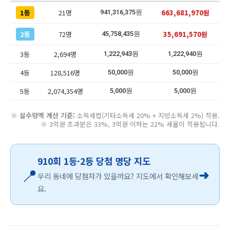
1등
21명
663,681,970원
941,316,375원
2등
72명
35,691,570원
45,758,435원
3등
2,694명
1,222,943원
1,222,940원
4등
128,516명
50,000원
50,000원
5등
2,074,354명
5,000원
5,000원
※
실수령액 계산 기준:
소득세법(기타소득세 20% + 지방소득세 2%) 적용.
※ 3억원 초과분은 33%, 3억원 이하는 22% 세율이 적용됩니다.
910회 1등·2등 당첨 명당 지도
📍
➜
우리 동네에 당첨자가 있을까요? 지도에서 확인해보세
요.