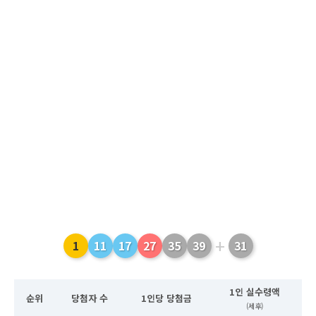
+
1
11
17
27
35
39
31
1인 실수령액
순위
당첨자 수
1인당 당첨금
(세후)