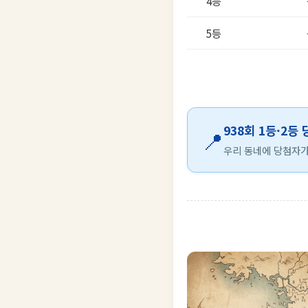
4등
5등
938회 1등·2등
📍
우리 동네에 당첨자가