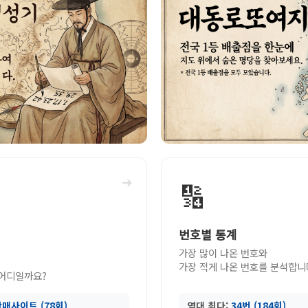
➜
🔢
번호별 통계
가장 많이 나온 번호와
가장 적게 나온 번호를 분석합니
 어디일까요?
매사이트 (78회)
역대 최다:
34번 (184회)