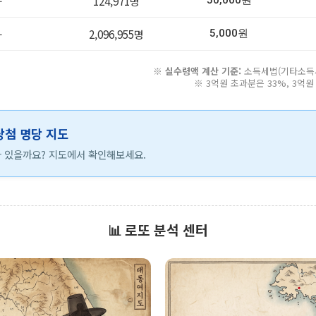
-
124,971명
50,000원
-
2,096,955명
5,000원
※
실수령액 계산 기준:
소득세법(기타소득세 
※ 3억원 초과분은 33%, 3억
 당첨 명당 지도
 있을까요? 지도에서 확인해보세요.
📊 로또 분석 센터