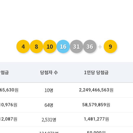
+
4
8
10
16
31
36
9
당첨금
당첨자 수
1인당 당첨금
10명
665,630원
2,249,466,563원
64명
10,976원
58,579,859원
2,531명
12,087원
1,481,277원