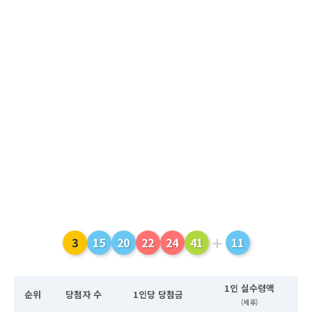
+
3
15
20
22
24
41
11
1인 실수령액
순위
당첨자 수
1인당 당첨금
(세후)