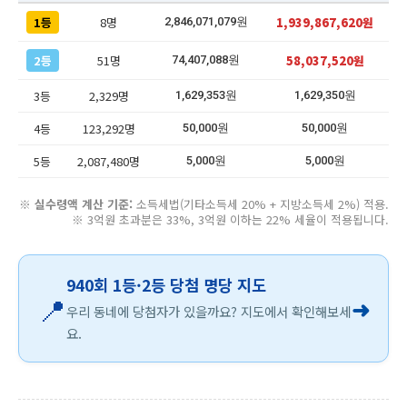
1등
8명
1,939,867,620원
2,846,071,079원
2등
51명
58,037,520원
74,407,088원
3등
2,329명
1,629,353원
1,629,350원
4등
123,292명
50,000원
50,000원
5등
2,087,480명
5,000원
5,000원
※
실수령액 계산 기준:
소득세법(기타소득세 20% + 지방소득세 2%) 적용.
※ 3억원 초과분은 33%, 3억원 이하는 22% 세율이 적용됩니다.
940회 1등·2등 당첨 명당 지도
📍
➜
우리 동네에 당첨자가 있을까요? 지도에서 확인해보세
요.