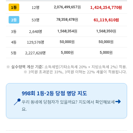
1등
12명
1,424,254,770원
2,076,499,657원
2등
53명
61,119,610원
78,358,478원
3등
2,648명
1,568,354원
1,568,350원
4등
129,576명
50,000원
50,000원
5등
2,227,628명
5,000원
5,000원
※
실수령액 계산 기준:
소득세법(기타소득세 20% + 지방소득세 2%) 적용.
※ 3억원 초과분은 33%, 3억원 이하는 22% 세율이 적용됩니다.
998회 1등·2등 당첨 명당 지도
📍
➜
우리 동네에 당첨자가 있을까요? 지도에서 확인해보세
요.