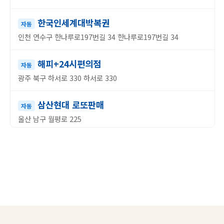
한국인세계대박복권
자동
인천 연수구 한나루로197번길 34 한나루로197번길 34
해피+24시편의점
자동
광주 북구 하서로 330 하서로 330
삼산현대 로또판매
자동
울산 남구 월평로 225
후레쉬슈퍼
수동
경기 부천시 부천로 76 부천로 76
이마트24녹동점1등복권방
자동
전남 고흥군 녹동남촌1길 13 녹동남촌1길 13