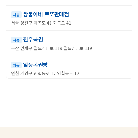
쌍둥이네 로또판매점
자동
서울 양천구 화곡로 41 화곡로 41
진우복권
자동
부산 연제구 월드컵대로 119 월드컵대로 119
일등복권방
자동
인천 계양구 임학동로 12 임학동로 12
가야홀인원복권방
자동
경기 의정부시 체육로 306-14 체육로 306-14
로또하복대두진점
자동
충북 청주시 흥덕구 증안로 33 증안로 33