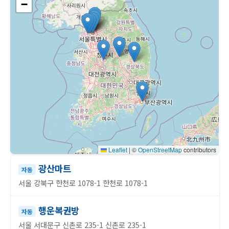
−
Leaflet
|
©
OpenStreetMap
contributors
광산마트
자동
서울 강북구 한천로 1078-1 한천로 1078-1
행운복권방
자동
서울 서대문구 신촌로 235-1 신촌로 235-1