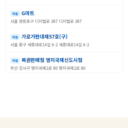
G마트
자동
서울 영등포구 디지털로 387 디지털로 387
가로가판대제57호(구)
자동
서울 중구 세종대로14길 6-2 세종대로14길 6-2
복권판매점 명지국제신도시점
자동
부산 강서구 명지국제2로 80 명지국제2로 80
부일카서비스
반자동
부산 동구 자성로133번길 35 자성로133번길 35
천하명당복권
자동
대구 북구 칠곡중앙대로 545 칠곡중앙대로 545