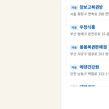
장보고복권방
자동
서울 중랑구 면목로 288 면
우정식품
자동
부산 동래구 온천장로 33 
봄봄복권판매점
자동
부산 사상구 엄궁로 203 엄
에덴건강원
자동
인천 남동구 백범로 332-1 
대박로또
자동
대전 서구 둔산중로14번길 
길 36