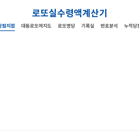
로또실수령액계산기
당첨지점
대동로또여지도
로또명당
기록실
번호분석
누적당