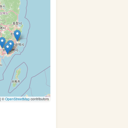
|
©
OpenStreetMap
contributors