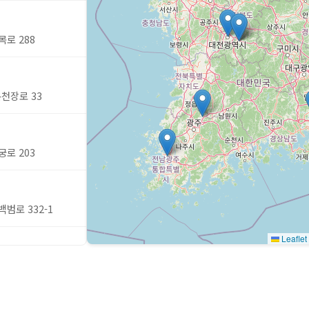
목로 288
온천장로 33
궁로 203
백범로 332-1
Leaflet
36 둔산중로14번