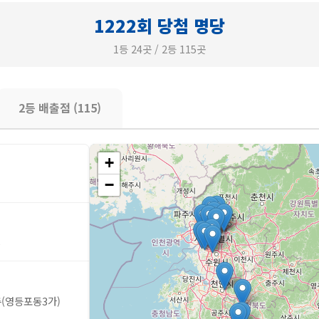
1222회 당첨 명당
1등 24곳 / 2등 115곳
2등 배출점 (115)
+
−
5
층(영등포동3가)