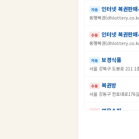
인터넷 복권판매
자동
동행복권(dhlottery.co.kr
인터넷 복권판매
수동
동행복권(dhlottery.co.kr
보경식품
자동
서울 강북구 도봉로 211 1
복권방
수동
서울 강동구 천호대로176길 
명문슈퍼
수동
부산 북구 만덕대로 82
오천억복권방
자동