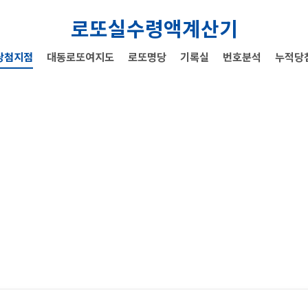
로또실수령액계산기
당첨지점
대동로또여지도
로또명당
기록실
번호분석
누적당