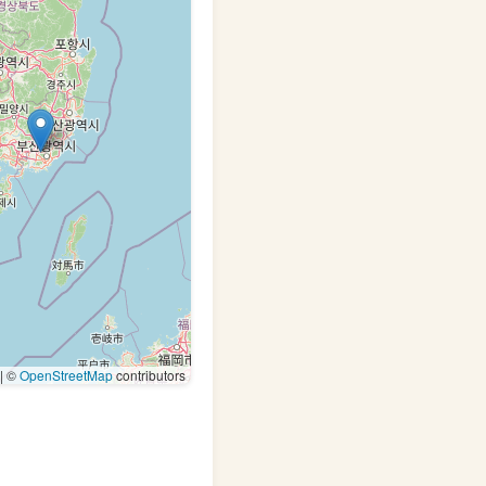
|
©
OpenStreetMap
contributors