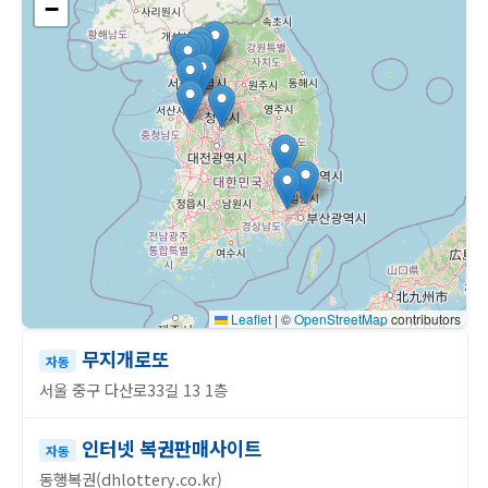
−
Leaflet
|
©
OpenStreetMap
contributors
무지개로또
자동
서울 중구 다산로33길 13 1층
인터넷 복권판매사이트
자동
동행복권(dhlottery.co.kr)