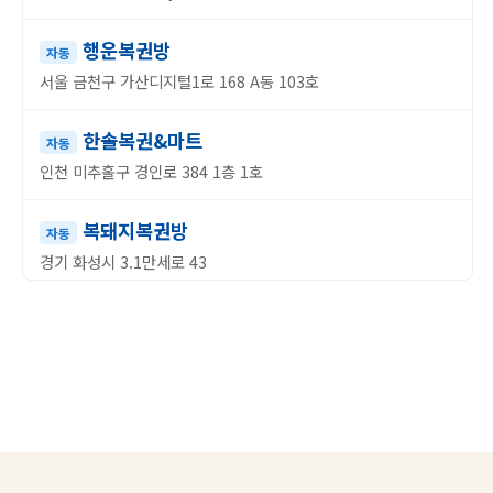
행운복권방
자동
서울 금천구 가산디지털1로 168 A동 103호
한솔복권&마트
자동
인천 미추홀구 경인로 384 1층 1호
복돼지복권방
자동
경기 화성시 3.1만세로 43
행운의집
자동
경기 오산시 오산로190번길 37 1층
로또명당
자동
경기 시흥시 신현로 21-1 101호