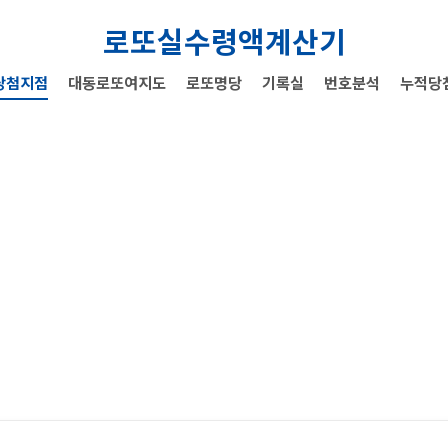
로또실수령액계산기
당첨지점
대동로또여지도
로또명당
기록실
번호분석
누적당