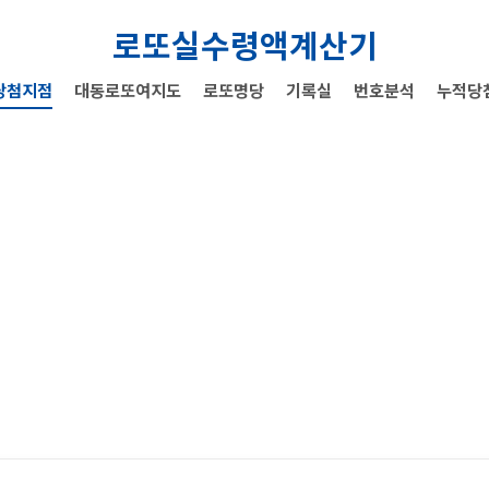
로또실수령액계산기
당첨지점
대동로또여지도
로또명당
기록실
번호분석
누적당