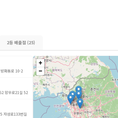
2등 배출점 (25)
+
−
 방화동로 10-2
2 망우로21길 52
35 자성로133번길