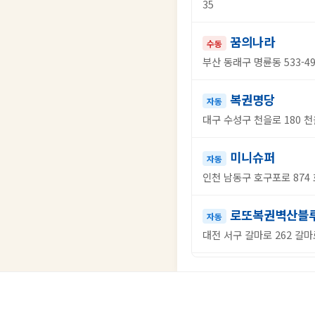
35
꿈의나라
수동
부산 동래구 명륜동 533-4
복권명당
자동
대구 수성구 천을로 180 천
미니슈퍼
자동
인천 남동구 호구포로 874 
로또복권벽산블
자동
대전 서구 갈마로 262 갈마
복권왕국
자동
대전 서구 동서대로1047번길
번길 2