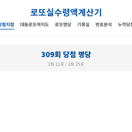
로또실수령액계산기
당첨지점
대동로또여지도
로또명당
기록실
번호분석
누적당
309회 당첨 명당
1등 11곳 / 2등 25곳