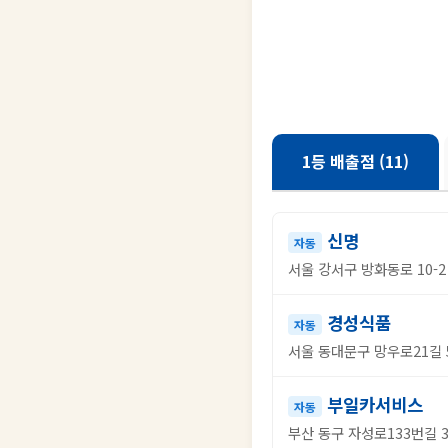
1등 배출점 (11)
신명
자동
서울 강서구 방화동로 10-2
경성식품
자동
서울 동대문구 망우로21길 5
부일카서비스
자동
부산 동구 자성로133번길 