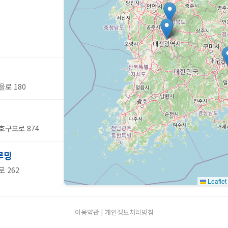
9
을로 180
호구포로 874
루밍
로 262
Leaflet
 2 동서대로1047
이용약관
|
개인정보처리방침