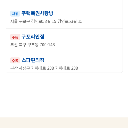
주택복권사랑방
자동
서울 구로구 경인로53길 15 경인로53길 15
구포라인점
수동
부산 북구 구포동 700-148
스파편의점
수동
부산 사상구 가야대로 288 가야대로 288
동인마트
수동
대구 중구 태평로 266 태평로 266
로또복권방
수동
인천 동구 송현동 67-78