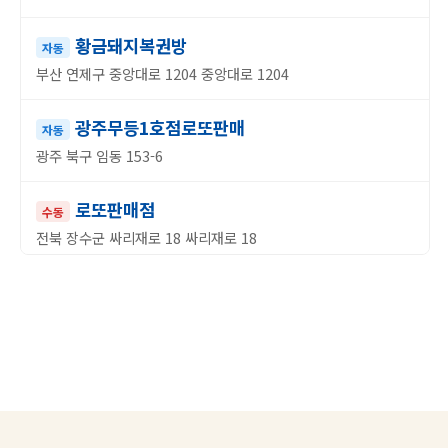
황금돼지복권방
자동
부산 연제구 중앙대로 1204 중앙대로 1204
광주무등1호점로또판매
자동
광주 북구 임동 153-6
로또판매점
수동
전북 장수군 싸리재로 18 싸리재로 18
코리아슈퍼
자동
경남 통영시 안개로 42 안개로 42
합천우리복권방
자동
경남 합천군 핫들2로 8 핫들2로 8