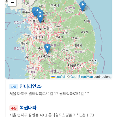
−
Leaflet
|
©
OpenStreetMap
contributors
인더라인25
자동
서울 마포구 월드컵북로54길 17 월드컵북로54길 17
복권나라
수동
서울 송파구 잠실동 40-1 롯데월드쇼핑몰 지하1층 1-73