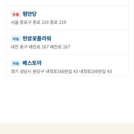
평안당
수동
서울 종로구 종로 219 종로 219
현암꽃플라워
자동
대전 동구 태전로 167 태전로 167
베스토아
자동
경기 성남시 분당구 내정로166번길 43 내정로166번길 43
평원상회
자동
강원 강릉시 옥천동 281-8