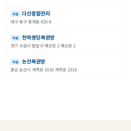
다산종합관리
자동
대구 동구 용계동 420-6
천하명당복권방
자동
경기 수원시 팔달구 매산로 2 매산로 2
논산복권방
자동
충남 논산시 계백로 1016 계백로 1016
우리별텔레콤(SK백석점)
수동
충남 천안시 서북구 백석로 116 백석로 116