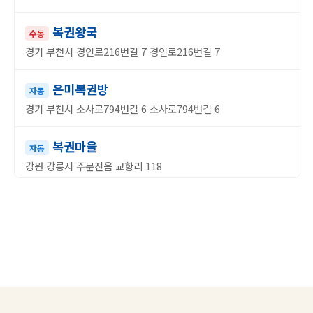
복권왕국
수동
경기 부천시 경인로216번길 7 경인로216번길 7
은미복권방
자동
경기 부천시 소사로794번길 6 소사로794번길 6
복권마을
자동
강원 강릉시 주문진읍 교항리 118
돼지복권
수동
충북 청주시 흥덕구 사직동 236-17 청주대교 앞
행운복권방공단오거리점
자동
충북 청주시 흥덕구 산단로 4 산단로 4