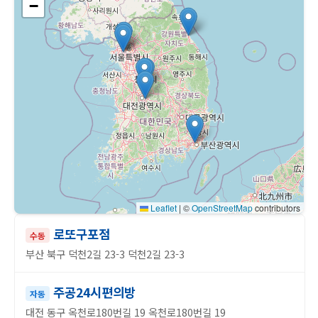
−
Leaflet
|
©
OpenStreetMap
contributors
로또구포점
수동
부산 북구 덕천2길 23-3 덕천2길 23-3
주공24시편의방
자동
대전 동구 옥천로180번길 19 옥천로180번길 19