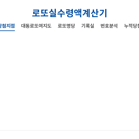
로또실수령액계산기
당첨지점
대동로또여지도
로또명당
기록실
번호분석
누적당