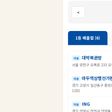
<
1등 배출점 (6)
대박복권방
자동
서울 양천구 오목로 233 오
마두역상행선가
자동
경기 고양시 일산동구 중앙로
1181
ING
자동
경기 안양시 만안구 안양동 5