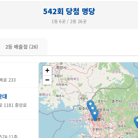
542회 당첨 명당
1등 6곳 / 2등 26곳
2등 배출점 (26)
+
−
목로 233
판대
 1181 중앙로
74-11층