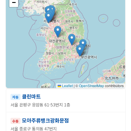
−
Leaflet
|
©
OpenStreetMap
contributors
클린마트
자동
서울 은평구 응암동 61-53번지 1층
모아주류뱅크광화문점
수동
서울 종로구 통의동 47번지