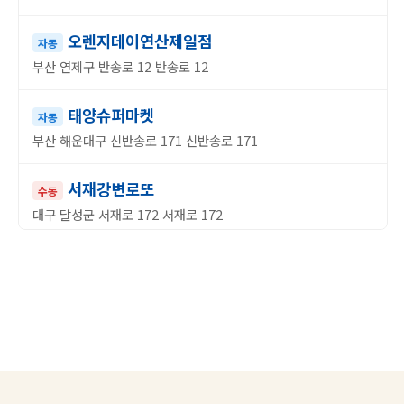
오렌지데이연산제일점
자동
부산 연제구 반송로 12 반송로 12
태양슈퍼마켓
자동
부산 해운대구 신반송로 171 신반송로 171
서재강변로또
수동
대구 달성군 서재로 172 서재로 172
인생대역전
자동
인천 계양구 임학동 10-10번지
럭키뱅크
수동
대전 동구 계족로 491 계족로 491