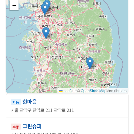
−
Leaflet
|
©
OpenStreetMap
contributors
한마음
자동
서울 관악구 관악로 211 관악로 211
그린슈퍼
수동