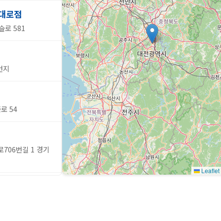
대로점
슬로 581
번지
로 54
706번길 1 경기
Leaflet
베리
 안현로서6길 7