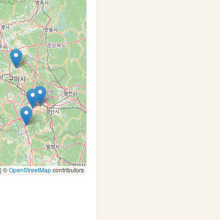
|
©
OpenStreetMap
contributors