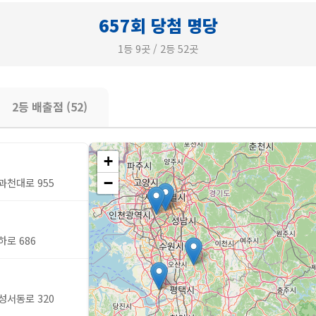
657회 당첨 명당
1등 9곳 / 2등 52곳
2등 배출점 (52)
+
−
과천대로 955
하로 686
성서동로 320