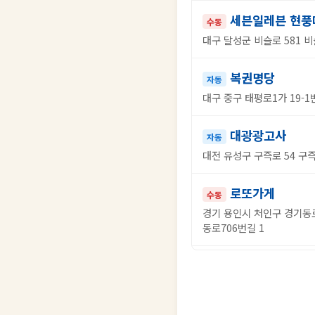
세븐일레븐 현풍
수동
대구 달성군 비슬로 581 비
복권명당
자동
대구 중구 태평로1가 19-1
대광광고사
자동
대전 유성구 구즉로 54 구즉
로또가게
수동
경기 용인시 처인구 경기동로
동로706번길 1
로또.토토.블루
자동
경기 평택시 안현로서6길 7