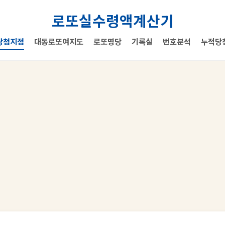
로또실수령액계산기
당첨지점
대동로또여지도
로또명당
기록실
번호분석
누적당