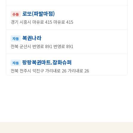
로또(파발마점)
수동
경기 시흥시 마유로 415 마유로 415
복권나라
자동
전북 군산시 번영로 891 번영로 891
팡팡복권마트.잡화슈퍼
자동
전북 전주시 덕진구 가리내로 26 가리내로 26
복권명당
자동
경북 경주시 동문로 46 동문로 46
로또복권역전점
자동
경북 경주시 금성로259번길 38 금성로259번길 38