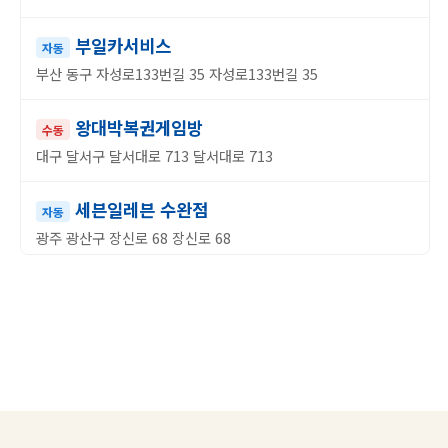
부일카서비스
자동
부산 동구 자성로133번길 35 자성로133번길 35
왕대박복권게임방
수동
대구 달서구 달서대로 713 달서대로 713
세븐일레븐 수완점
자동
광주 광산구 장신로 68 장신로 68
시청슈퍼
자동
광주 동구 계림동 560-18번지
천하명당복권방역전점
수동
대전 동구 대전로 815 대전로 815