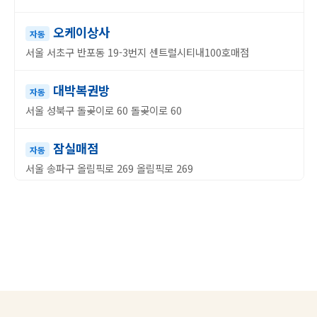
오케이상사
자동
서울 서초구 반포동 19-3번지 센트럴시티내100호매점
대박복권방
자동
서울 성북구 돌곶이로 60 돌곶이로 60
잠실매점
자동
서울 송파구 올림픽로 269 올림픽로 269
복권명당
수동
대구 동구 효동로 45 효동로 45
명당골복권방
수동
경기 수원시 권선구 동수원로242번길 15 동수원로242번길 15