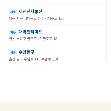
세진전자통신
자동
대구 서구 서대구로 156 서대구로 156
대박천하마트
자동
인천 부평구 굴포로 48 굴포로 48
수암완구
자동
울산 남구 수암로 118 수암로 118
헬로 로또편의점
수동
경기 남양주시 별내5로5번길 4-8 별내5로5번길 4-8
수내행운복권방
자동
경기 성남시 분당구 수내동 17-3번지 105호 알파문구내