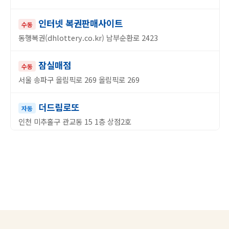
인터넷 복권판매사이트
수동
동행복권(dhlottery.co.kr) 남부순환로 2423
잠실매점
수동
서울 송파구 올림픽로 269 올림픽로 269
더드림로또
자동
인천 미추홀구 관교동 15 1층 상점2호
1등 복권
자동
인천 부평구 부평대로87번길 3 부평대로87번길 3
노다지복권방
자동
경기 김포시 중봉1로 81 중봉1로 81