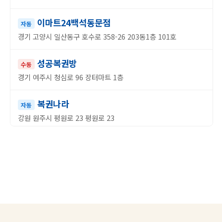
이마트24백석동문점
자동
경기 고양시 일산동구 호수로 358-26 203동1층 101호
성공복권방
수동
경기 여주시 청심로 96 장터마트 1층
복권나라
자동
강원 원주시 평원로 23 평원로 23
해적책대여점 복권방
자동
충북 청주시 서원구 대원로 28 대원로 28
나래복권
자동
충북 충주시 충원대로 952 1층