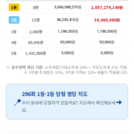
1등
8명
2,087,279,140원
3,066,088,275원
2등
53명
36,069,860원
46,243,415원
3등
2,066명
1,186,303원
1,186,300원
4등
89,945명
50,000원
50,000원
5등
1,435,988명
5,000원
5,000원
※
실수령액 계산 기준:
소득세법(기타소득세 20% + 지방소득세 2%) 적용.
※ 3억원 초과분은 33%, 3억원 이하는 22% 세율이 적용됩니다.
296회 1등·2등 당첨 명당 지도
📍
➜
우리 동네에 당첨자가 있을까요? 지도에서 확인해보세
요.