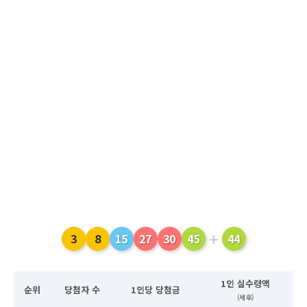
+
3
8
15
27
30
45
44
1인 실수령액
순위
당첨자 수
1인당 당첨금
(세후)