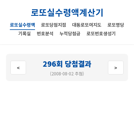
로또실수령액계산기
로또실수령액
로또당첨지점
대동로또여지도
로또명당
기록실
번호분석
누적당첨금
로또번호생성기
296회 당첨결과
<
>
(2008-08-02 추첨)