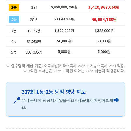
1등
2명
3,420,968,060원
5,056,668,750원
2등
28명
46,954,780원
60,198,438원
3등
1,275명
1,322,005원
1,322,000원
4등
61,258명
50,000원
50,000원
5등
993,035명
5,000원
5,000원
※
실수령액 계산 기준:
소득세법(기타소득세 20% + 지방소득세 2%) 적용.
※ 3억원 초과분은 33%, 3억원 이하는 22% 세율이 적용됩니다.
297회 1등·2등 당첨 명당 지도
📍
➜
우리 동네에 당첨자가 있을까요? 지도에서 확인해보세
요.