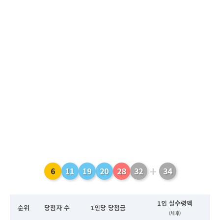
+
6
11
19
20
28
32
34
1인 실수령액
순위
당첨자 수
1인당 당첨금
(세후)