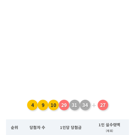
+
4
9
10
29
31
34
27
1인 실수령액
순위
당첨자 수
1인당 당첨금
(세후)