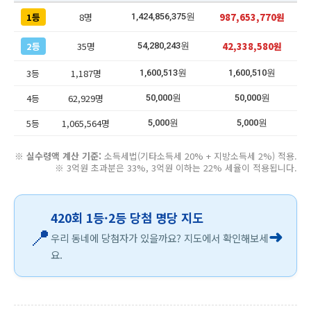
1등
8명
987,653,770원
1,424,856,375원
2등
35명
42,338,580원
54,280,243원
3등
1,187명
1,600,513원
1,600,510원
4등
62,929명
50,000원
50,000원
5등
1,065,564명
5,000원
5,000원
※
실수령액 계산 기준:
소득세법(기타소득세 20% + 지방소득세 2%) 적용.
※ 3억원 초과분은 33%, 3억원 이하는 22% 세율이 적용됩니다.
420회 1등·2등 당첨 명당 지도
📍
➜
우리 동네에 당첨자가 있을까요? 지도에서 확인해보세
요.