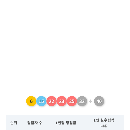
+
6
15
22
23
25
32
40
1인 실수령액
순위
당첨자 수
1인당 당첨금
(세후)