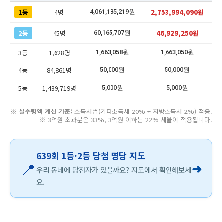
1등
4명
2,753,994,090원
4,061,185,219원
2등
45명
46,929,250원
60,165,707원
3등
1,628명
1,663,058원
1,663,050원
4등
84,861명
50,000원
50,000원
5등
1,439,719명
5,000원
5,000원
※
실수령액 계산 기준:
소득세법(기타소득세 20% + 지방소득세 2%) 적용.
※ 3억원 초과분은 33%, 3억원 이하는 22% 세율이 적용됩니다.
639회 1등·2등 당첨 명당 지도
📍
➜
우리 동네에 당첨자가 있을까요? 지도에서 확인해보세
요.