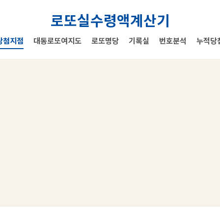
로또실수령액계산기
당첨지점
대동로또여지도
로또명당
기록실
번호분석
누적당