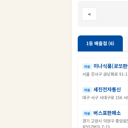
<
1등 배출점 (6)
미나식품(로또판
자동
서울 강서구 금낭화로 91-12
세진전자통신
자동
대구 서구 서대구로 156 서
버스표판매소
자동
경기 고양시 덕양구 중앙로55
로557번길 7-23