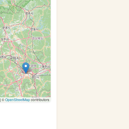
|
©
OpenStreetMap
contributors