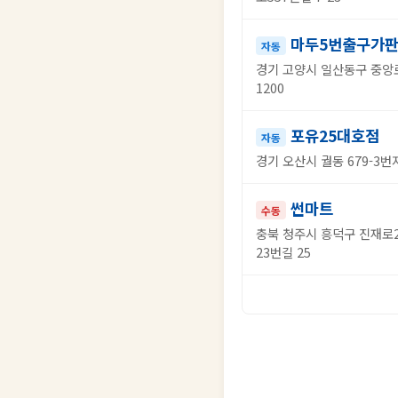
마두5번출구가
자동
경기 고양시 일산동구 중앙로
1200
포유25대호점
자동
경기 오산시 궐동 679-3번
썬마트
수동
충북 청주시 흥덕구 진재로2
23번길 25