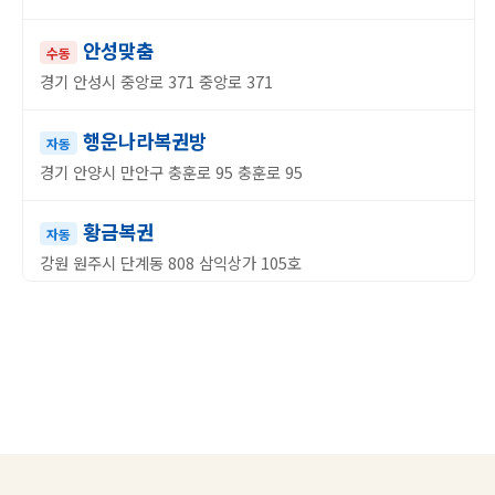
안성맞춤
수동
경기 안성시 중앙로 371 중앙로 371
행운나라복권방
자동
경기 안양시 만안구 충훈로 95 충훈로 95
황금복권
자동
강원 원주시 단계동 808 삼익상가 105호
편의점사랑(그린신화점)
자동
충북 청주시 청원구 충청대로57번길 2 충청대로57번길 2
세븐일레븐광천중앙로또판매점
자동
충남 홍성군 충절로(홍성읍) 고암리 602-1 1층 세븐일레븐 편의
점내