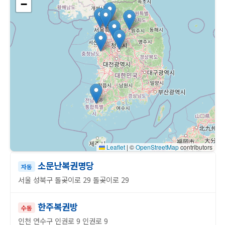
−
Leaflet
|
©
OpenStreetMap
contributors
소문난복권명당
자동
서울 성북구 돌곶이로 29 돌곶이로 29
한주복권방
수동
인천 연수구 인권로 9 인권로 9